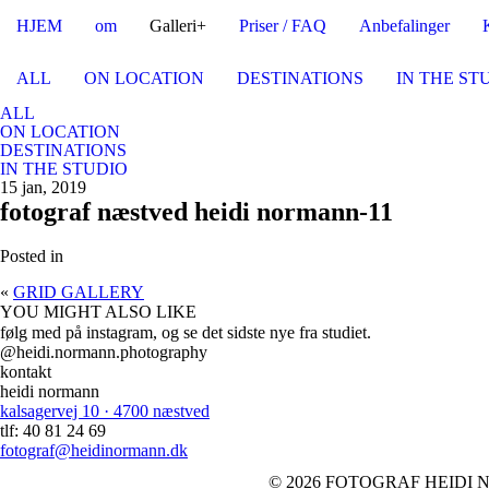
HJEM
om
Galleri+
Priser / FAQ
Anbefalinger
ALL
ON LOCATION
DESTINATIONS
IN THE ST
ALL
ON LOCATION
DESTINATIONS
IN THE STUDIO
15 jan, 2019
fotograf næstved heidi normann-11
Posted in
«
GRID GALLERY
YOU MIGHT ALSO LIKE
følg med på instagram, og se det sidste nye fra studiet.
@heidi.normann.photography
kontakt
heidi normann
kalsagervej 10 · 4700 næstved
tlf: 40 81 24 69
fotograf@heidinormann.dk
© 2026 FOTOGRAF HEIDI 