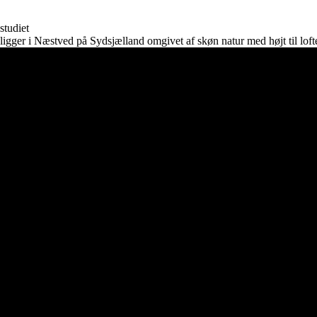
Gravid
nyfødt
studiet
ligger i Næstved på Sydsjælland omgivet af skøn natur med højt til lofte