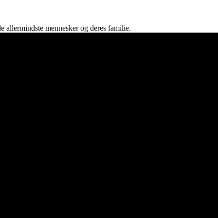
børn/familie
 de allermindste mennesker og deres familie.