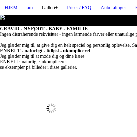
HJEM
om
Galleri+
Priser / FAQ
Anbefalinger
Rigtig hjertelig velkommen
hos fotograf heidi normann
GRAVID - NYFØDT - BABY - FAMILIE
Ingen distraherende rekvisitter - ingen larmende farver eller unaturli
Jeg glæder mig til, at give dig en helt speciel og personlig oplevelse. S
ENKELT - naturligt - tidløst - ukompliceret
Jeg glæder mig til at møde dig og dine kære.
ENKELt · naturligt · ukompliceret
se eksempler på billeder i disse gallerier.