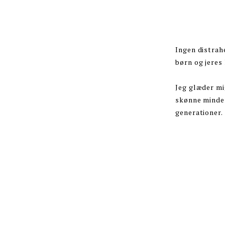
Ingen distrahe
børn og jere
Jeg glæder mig
skønne minder 
generationer.