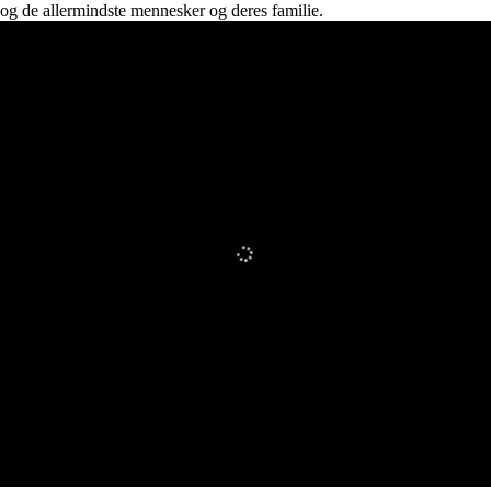
og de allermindste mennesker og deres familie.
Læs mere