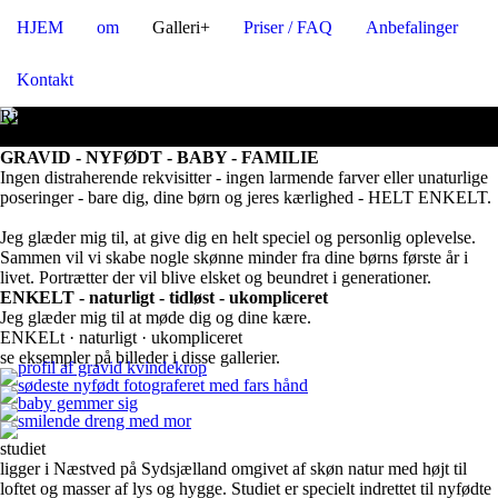
HJEM
om
Galleri+
Priser / FAQ
Anbefalinger
Kontakt
Rigtig hjertelig velkommen
hos fotograf heidi normann
GRAVID - NYFØDT - BABY - FAMILIE
Ingen distraherende rekvisitter - ingen larmende farver eller unaturlige
poseringer - bare dig, dine børn og jeres kærlighed - HELT ENKELT.
Jeg glæder mig til, at give dig en helt speciel og personlig oplevelse.
Sammen vil vi skabe nogle skønne minder fra dine børns første år i
livet. Portrætter der vil blive elsket og beundret i generationer.
ENKELT - naturligt - tidløst - ukompliceret
Jeg glæder mig til at møde dig og dine kære.
ENKELt · naturligt · ukompliceret
se eksempler på billeder i disse gallerier.
Gravid
nyfødt
baby
børn/familie
studiet
ligger i Næstved på Sydsjælland omgivet af skøn natur med højt til
loftet og masser af lys og hygge. Studiet er specielt indrettet til nyfødte