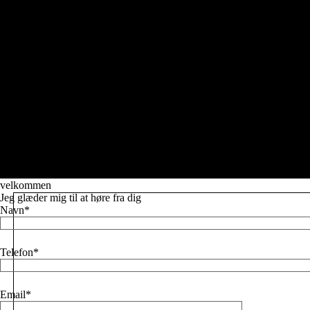
Læs mere
velkommen
Jeg glæder mig til at høre fra dig
Navn
Telefon
Email