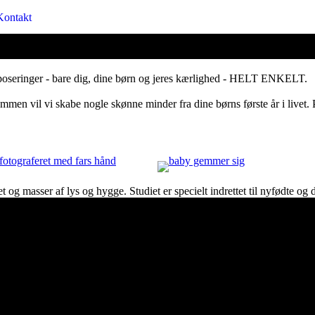
Kontakt
ge poseringer - bare dig, dine børn og jeres kærlighed - HELT ENKELT.
ammen vil vi skabe nogle skønne minder fra dine børns første år i livet. P
baby
t og masser af lys og hygge. Studiet er specielt indrettet til nyfødte og