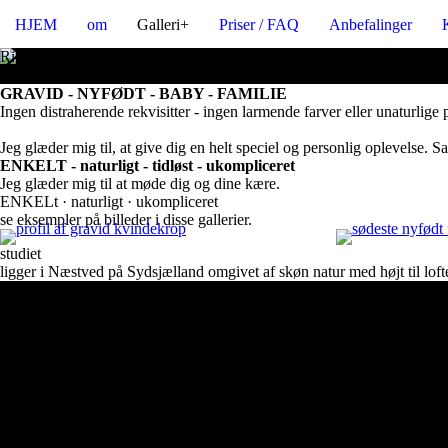
HJEM
om
Galleri+
Priser / FAQ
Anbefalinger
Rigtig hjertelig velkommen
hos fotograf heidi normann
GRAVID - NYFØDT - BABY - FAMILIE
Ingen distraherende rekvisitter - ingen larmende farver eller unaturli
Jeg glæder mig til, at give dig en helt speciel og personlig oplevelse. S
ENKELT - naturligt - tidløst - ukompliceret
Jeg glæder mig til at møde dig og dine kære.
ENKELt · naturligt · ukompliceret
se eksempler på billeder i disse gallerier.
Gravid
nyfødt
studiet
ligger i Næstved på Sydsjælland omgivet af skøn natur med højt til lofte