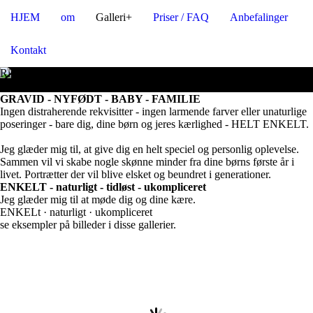
HJEM
om
Galleri+
Priser / FAQ
Anbefalinger
Kontakt
Rigtig hjertelig velkommen
hos fotograf heidi normann
GRAVID - NYFØDT - BABY - FAMILIE
Ingen distraherende rekvisitter - ingen larmende farver eller unaturlige
poseringer - bare dig, dine børn og jeres kærlighed - HELT ENKELT.
Jeg glæder mig til, at give dig en helt speciel og personlig oplevelse.
Sammen vil vi skabe nogle skønne minder fra dine børns første år i
livet. Portrætter der vil blive elsket og beundret i generationer.
ENKELT - naturligt - tidløst - ukompliceret
Jeg glæder mig til at møde dig og dine kære.
ENKELt · naturligt · ukompliceret
se eksempler på billeder i disse gallerier.