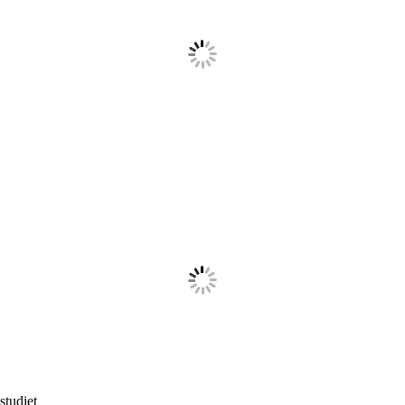
baby
børn/familie
studiet