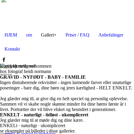
HJEM
om
Galleri+
Priser / FAQ
Anbefalinger
Kontakt
Rigtig hjertelig velkommen
hos fotograf heidi normann
GRAVID - NYFØDT - BABY - FAMILIE
Ingen distraherende rekvisitter - ingen larmende farver eller unaturlige
poseringer - bare dig, dine børn og jeres kærlighed - HELT ENKELT.
Jeg glæder mig til, at give dig en helt speciel og personlig oplevelse.
Sammen vil vi skabe nogle skønne minder fra dine børns første år i
livet. Portrætter der vil blive elsket og beundret i generationer.
ENKELT - naturligt - tidløst - ukompliceret
Jeg glæder mig til at møde dig og dine kære.
ENKELt · naturligt · ukompliceret
se eksempler på billeder i disse gallerier.