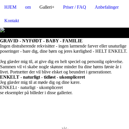
HJEM
om
Galleri+
Priser / FAQ
Anbefalinger
Kontakt
Rigtig hjertelig velkommen
hos fotograf heidi normann
GRAVID - NYFØDT - BABY - FAMILIE
Ingen distraherende rekvisitter - ingen larmende farver eller unaturlige
poseringer - bare dig, dine børn og jeres kærlighed - HELT ENKELT.
Jeg glæder mig til, at give dig en helt speciel og personlig oplevelse.
Sammen vil vi skabe nogle skønne minder fra dine børns første år i
livet. Portrætter der vil blive elsket og beundret i generationer.
ENKELT - naturligt - tidløst - ukompliceret
Jeg glæder mig til at møde dig og dine kære.
ENKELt · naturligt · ukompliceret
se eksempler på billeder i disse gallerier.