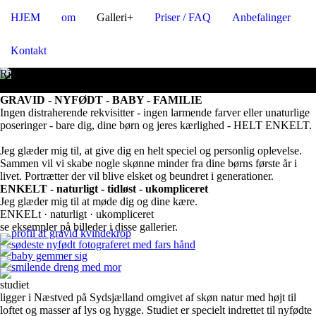
HJEM
om
Galleri+
Priser / FAQ
Anbefalinger
Kontakt
Rigtig hjertelig velkommen
hos fotograf heidi normann
GRAVID - NYFØDT - BABY - FAMILIE
Ingen distraherende rekvisitter - ingen larmende farver eller unaturlige
poseringer - bare dig, dine børn og jeres kærlighed - HELT ENKELT.
Jeg glæder mig til, at give dig en helt speciel og personlig oplevelse.
Sammen vil vi skabe nogle skønne minder fra dine børns første år i
livet. Portrætter der vil blive elsket og beundret i generationer.
ENKELT - naturligt - tidløst - ukompliceret
Jeg glæder mig til at møde dig og dine kære.
ENKELt · naturligt · ukompliceret
se eksempler på billeder i disse gallerier.
Gravid
nyfødt
baby
børn/familie
studiet
ligger i Næstved på Sydsjælland omgivet af skøn natur med højt til
loftet og masser af lys og hygge. Studiet er specielt indrettet til nyfødte