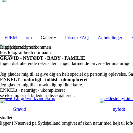
HJEM
om
Galleri+
Priser / FAQ
Anbefalinger
Rigtig hjertelig velkommen
hos fotograf heidi normann
GRAVID - NYFØDT - BABY - FAMILIE
Ingen distraherende rekvisitter - ingen larmende farver eller unaturli
Jeg glæder mig til, at give dig en helt speciel og personlig oplevelse. S
ENKELT - naturligt - tidløst - ukompliceret
Jeg glæder mig til at møde dig og dine kære.
ENKELt · naturligt · ukompliceret
se eksempler på billeder i disse gallerier.
Gravid
nyfødt
studiet
ligger i Næstved på Sydsjælland omgivet af skøn natur med højt til lofte